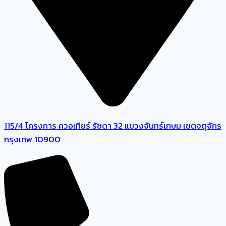
115/4 โครงการ ควอเทียร์ รัชดา 32 แขวงจันทร์เกษม เขตจตุจักร
กรุงเทพ 10900