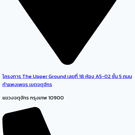
โครงการ The Upper Ground เลขที่ 18 ห้อง A5-02 ชั้น 5 ถนน
กำแพงเพขร เขตจตุจักร
แขวงจตุจักร กรุงเทพ 10900