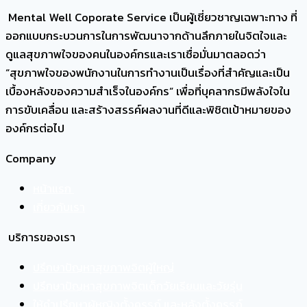
หยุด
Mental Well Coporate Service เป็นผู้เชี่ยวชาญเฉพาะทาง ที่
คิด
ออกแบบกระบวนการในการพัฒนาจากด้านลึกภายในจิตใจและ
เกิด
ดูแลสุขภาพใจของคนในองค์กรและเราเชื่อมั่นมาตลอดว่า
จาก
“สุขภาพใจของพนักงานในการทำงานเป็นเรื่องที่สำคัญและเป็น
อะไร
เบื้องหลังของความสำเร็จในองค์กร” เพื่อที่บุคลากรมีพลังใจใน
?
การขับเคลื่อน และสร้างสรรค์ผลงานที่ดีและพิชิตเป้าหมายของ
องค์กรต่อไป
Company
หน้าแรก
เกี่ยวกับเรา
บริการของเรา
ปรึกษาปัญหาสุขภาพจิตผู้ใหญ่
ปรึกษาปัญหาสุขภาพจิตเด็กวัยเรียนและวัยรุ่น
ให้คำปรึกษาผู้หญิงตั้งครรภ์ และหลังตั้งครรภ์