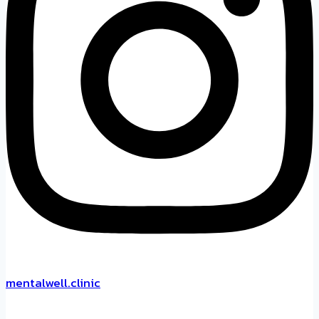
mentalwell.clinic