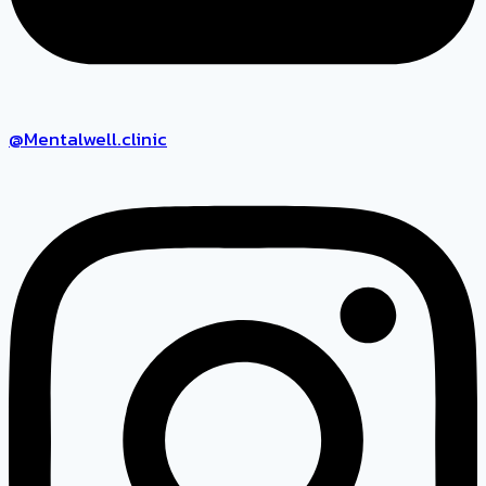
@Mentalwell.clinic