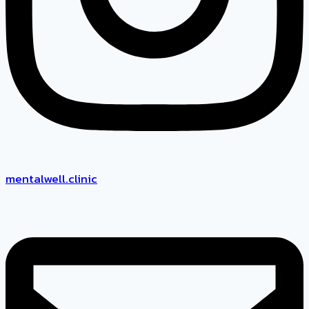
mentalwell.clinic