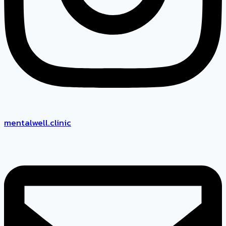
mentalwell.clinic