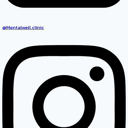
@Mentalwell.clinic