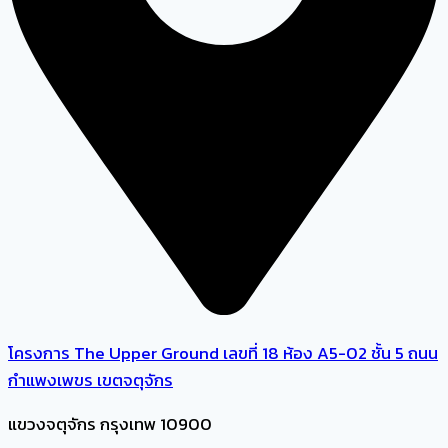
โครงการ The Upper Ground เลขที่ 18 ห้อง A5-02 ชั้น 5 ถนน
กำแพงเพขร เขตจตุจักร
แขวงจตุจักร กรุงเทพ 10900