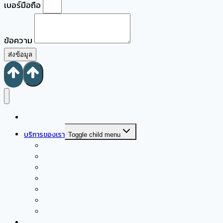
เบอร์มือถือ
ข้อความ
ส่งข้อมูล
หน้าแรก
บริการของเรา
Toggle child menu
ซึมเศร้า/ ปัญหาสุขภาพจิตผู้ใหญ่
ปัญหาสุขภาพจิต ผู้หญิงตั้งครรภ์ และหลังตั้งครรภ์
ส่งเสริมพัฒนาการเด็กวัยเรียน และวัยรุ่น
ให้คำปรึกษาเด็กที่มีความต้องการพิเศษ
ปรึกษาปัญหาเด็กวัยเรียน และวัยรุ่น
ให้คำปรึกษาปัญหาคู่รัก ความสัมพันธ์
ให้คำปรึกษาปัญหาครอบครัว
เกี่ยวกับเรา