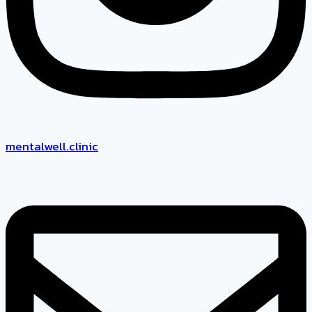
mentalwell.clinic