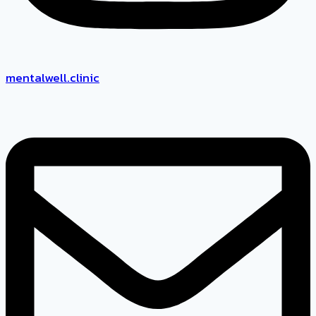
mentalwell.clinic