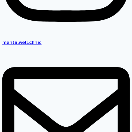
mentalwell.clinic