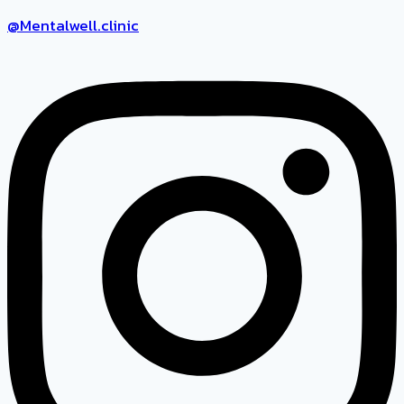
@Mentalwell.clinic