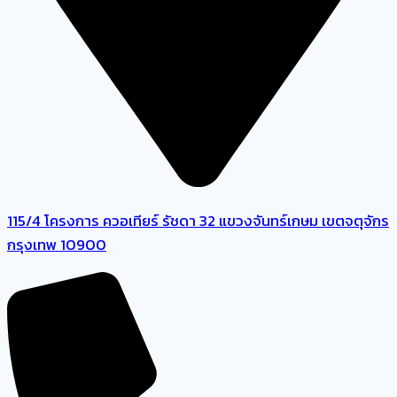
115/4 โครงการ ควอเทียร์ รัชดา 32 แขวงจันทร์เกษม เขตจตุจักร
กรุงเทพ 10900