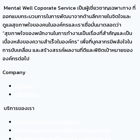
ขี้
Mental Well Coporate Service เป็นผู้เชี่ยวชาญเฉพาะทาง ที่
เหวี่ยง
ออกแบบกระบวนการในการพัฒนาจากด้านลึกภายในจิตใจและ
ให้
ดูแลสุขภาพใจของคนในองค์กรและเราเชื่อมั่นมาตลอดว่า
เป็น
“สุขภาพใจของพนักงานในการทำงานเป็นเรื่องที่สำคัญและเป็น
คน
เบื้องหลังของความสำเร็จในองค์กร” เพื่อที่บุคลากรมีพลังใจใน
เข้าใจ
การขับเคลื่อน และสร้างสรรค์ผลงานที่ดีและพิชิตเป้าหมายของ
ตัว
องค์กรต่อไป
เอง
มาก
Company
ขึ้น
หน้าแรก
เกี่ยวกับเรา
บริการของเรา
ปรึกษาปัญหาสุขภาพจิตผู้ใหญ่
ปรึกษาปัญหาสุขภาพจิตเด็กวัยเรียนและวัยรุ่น
ให้คำปรึกษาผู้หญิงตั้งครรภ์ และหลังตั้งครรภ์