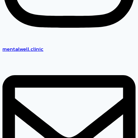
mentalwell.clinic