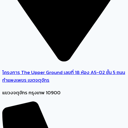
โครงการ The Upper Ground เลขที่ 18 ห้อง A5-02 ชั้น 5 ถนน
กำแพงเพขร เขตจตุจักร
แขวงจตุจักร กรุงเทพ 10900